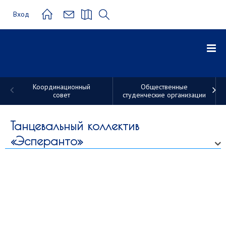
Вход
Координационный
Общественные
совет
студенческие организации
Студенческие
трудовые
Танцевальный коллектив
«Эсперанто»
отряды