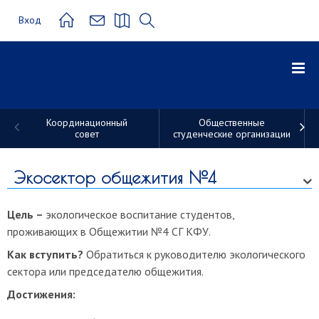
Вход
Координационный
Общественные
совет
студенческие организации
Студенческие
трудовые
Экосектор общежития №4
отряды
Цель –
экологическое воспитание студентов,
проживающих в Общежитии №4 СГ КФУ.
Как вступить?
Обратиться к руководителю экологического
сектора или председателю общежития.
Достижения: