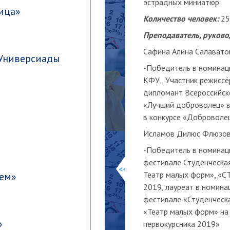
эстрадных миниатюр.
ица»
Количество человек:
25
Преподаватель, руково
Сафина Алина Салавато
 Универсиады
-Победитель в номинац
КФУ, Участник режиссё
дипломант Всероссийск
«Лучший доброволец» в
в конкурсе «Доброволе
Исламов Дилюс Флюзо
-Победитель в номинац
фестивале Студенческа
<<
Театр малых форм», «С
бем»
2019, лауреат в номина
фестивале «Студенческ
«Театр малых форм» на
»
первокурсника 2019»