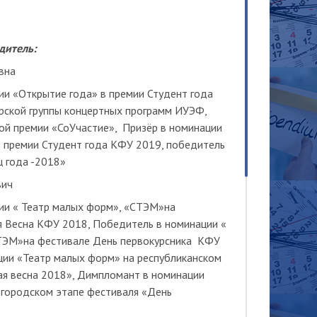
дитель:
вна
ии «Открытие года» в премии Студент года
рской группы концертных программ ИУЭФ,
ой премии «СоУчастие», Призёр в номинации
 премии Студент года КФУ 2019, победитель
ц года -2018»
вич
ии « Театр малых форм», «СТЭМ»на
я Весна КФУ 2018, Победитель в номинации «
ТЭМ»на фестивале День первокурсника КФУ
ции «Театр малых форм» на республиканском
ая весна 2018», Димпломант в номинации
 городском этапе фестиваля «День