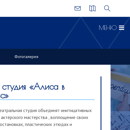
МЕНЮ
Фотогалерея
 студия «Алиса в
ес»
еатральная студия объединят инитицативных
 актёрского мастерства , воплощение своих
остановках, пластических этюдах и