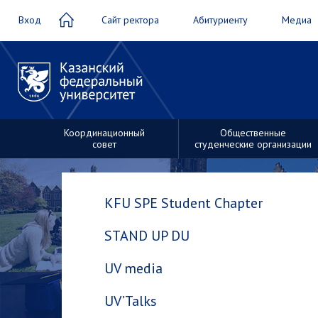
Вход
Сайт ректора
Абитуриенту
Медиа
Координационный
Общественные
совет
студенческие организации
Студенческие
трудовые
KFU SPE Student Chapter
Общественные
отряды
студенческие
STAND UP DU
организации
UV media
UV’Talks