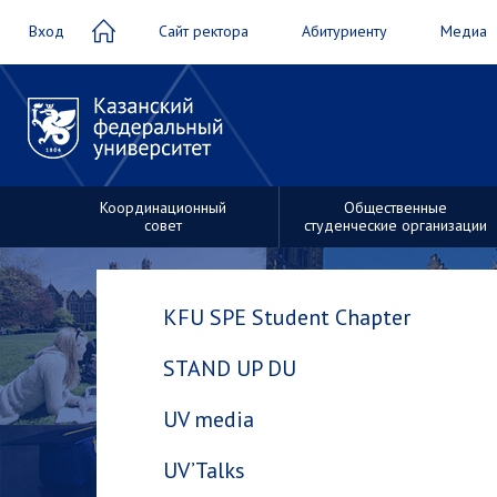
Вход
Сайт ректора
Абитуриенту
Медиа
Координационный
Общественные
совет
студенческие организации
Студенческие
трудовые
KFU SPE Student Chapter
Общественные
отряды
студенческие
STAND UP DU
организации
UV media
UV’Talks