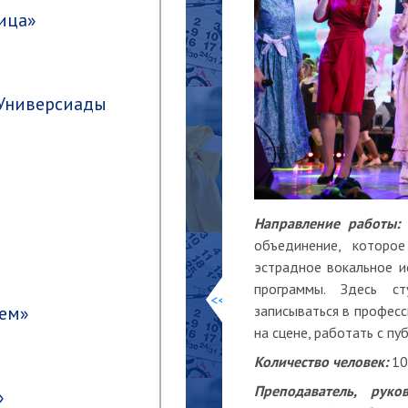
ица»
 Универсиады
Направление работы:
объединение, которое
эстрадное вокальное и
программы. Здесь с
<<
записываться в професс
бем»
на сцене, работать с пу
Количество человек:
Преподаватель, руков
»