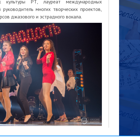
ик культуры РТ, лауреат международных
й руководитель многих творческих проектов,
рсов джазового и эстрадного вокала.
ая мастерская зародилась в Казанском