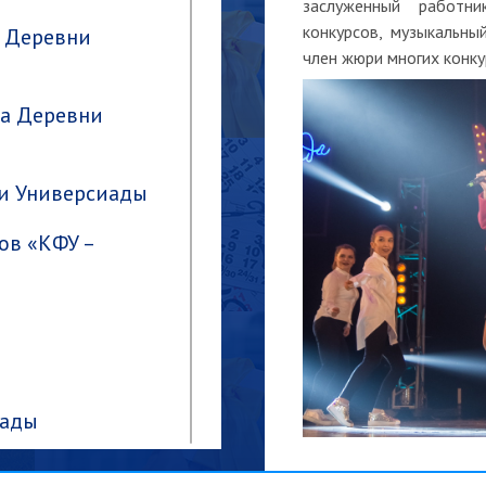
заслуженный работн
конкурсов, музыкальны
» Деревни
член жюри многих конку
а Деревни
и Универсиады
ов «КФУ –
иады
История:
Творческ