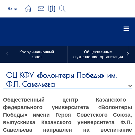
Вход
Координационный
Общественные
совет
студенческие организации
Студенческие
трудовые
ОЦ КФУ «Волонтеры Победы» им.
Ф.П. Савельева
отряды
Общественный центр Казанского
федерального университета «Волонтеры
Победы» имени Героя Советского Союза,
выпускника Казанского университета Ф.П.
Савельева
направлен на воспитание