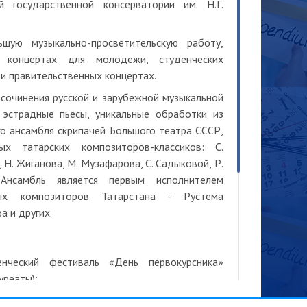
й государственной консерватории им. Н.Г.
шую музыкально-просветительскую работу,
 концертах для молодежи, студенческих
и правительственных концертах.
 сочинения русской и зарубежной музыкальной
 эстрадные пьесы, уникальные обработки из
го ансамбля скрипачей Большого театра СССР,
ых татарских композиторов-классиков: С.
 Н. Жиганова, М. Музафарова, С. Садыковой, Р.
 Ансамбль является первым исполнителем
ых композиторов Татарстана - Рустема
а и других.
нческий фестиваль «День первокурсника»
уреаты);
валь «Студенческая весна» (Дипломанты и