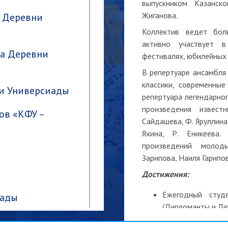
выпускником Казанско
Жиганова.
» Деревни
Коллектив ведет боль
активно участвует в
а Деревни
фестивалях, юбилейных 
В репертуаре ансамбля
классики, современные
и Универсиады
репертуара легендарно
произведения известн
ов «КФУ –
Сайдашева, Ф. Яруллина,
Яхина, Р. Еникеева.
произведений молод
Зарипова, Наиля Гарипов
Доcтижения:
Ежегодный студе
иады
(Дипломанты и Ла
Ежегодный фести