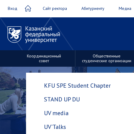
Вход
Сайт ректора
Абитуриенту
Медиа
Координационный
Общественные
совет
студенческие организации
Студенческие
трудовые
KFU SPE Student Chapter
Общественные
отряды
студенческие
STAND UP DU
организации
UV media
UV’Talks