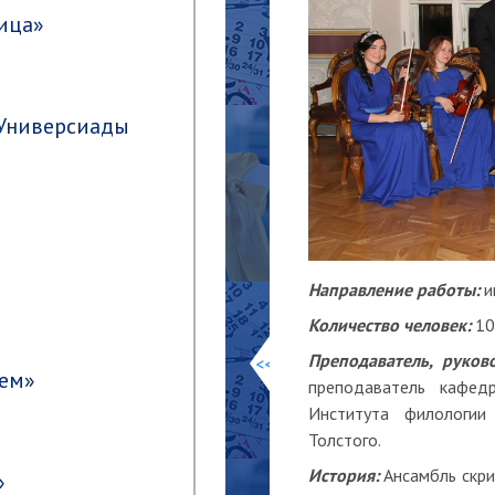
ица»
 Универсиады
Направление работы:
и
Количество человек:
10
Преподаватель, руково
<<
бем»
преподаватель кафед
Института филологии
Толстого.
История:
Ансамбль скри
»