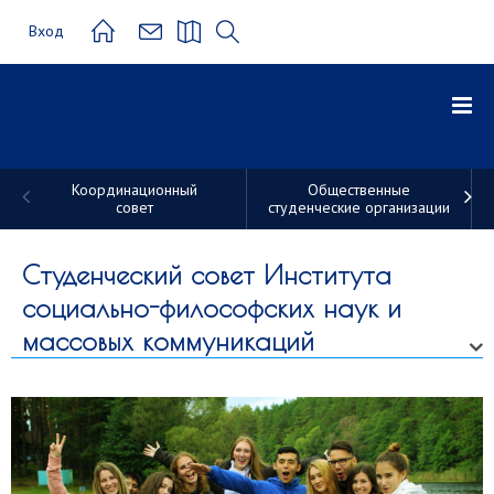
Вход
Координационный
Общественные
совет
студенческие организации
Студенческие
трудовые
Студенческий совет Института
социально-философских наук и
отряды
массовых коммуникаций