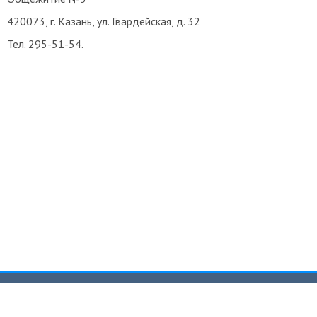
420073, г. Казань, ул. Гвардейская, д. 32
Тел. 295-51-54.
Казанский федеральный университет
Адрес: 420008, Казань, ул. Кремлевская, 18.