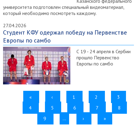
Казанского федерального
университета подготовлен специальный видеоматериал,
который необходимо посмотреть каждому.
27.04.2026
Студент КФУ одержал победу на Первенстве
Европы по самбо
С 19 - 24 апреля в Сербии
прошло Первенство
Европы по самбо
ПЕРВАЯ
«
←
‹
СТРАНИЦА
1
СТРАНИЦА
2
СТРАНИ
3
Нумерация
страниц
СТРАНИЦА
4
СТРАНИЦА
ТЕКУЩАЯ
5
СТРАНИЦА
6
СТРАНИЦА
7
СТРАНИ
8
СТРАНИЦА
9
СТРАНИЦА
…
СЛЕДУЮЩАЯ
›
ПОСЛЕДНЯЯ
»
СТРАНИЦА
СТРАНИЦА