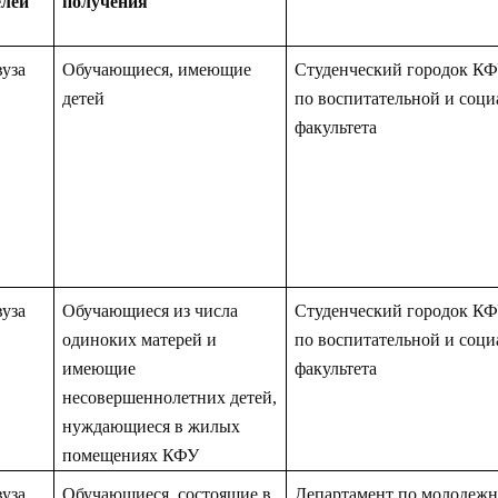
елей
получения
уза
Обучающиеся, имеющие
Студенческий городок КФУ
детей
по воспитательной и соци
факультета
уза
Обучающиеся из числа
Студенческий городок КФУ
одиноких матерей и
по воспитательной и соци
имеющие
факультета
несовершеннолетних детей,
нуждающиеся в жилых
помещениях КФУ
уза
Обучающиеся, состоящие в
Департамент по молодежн