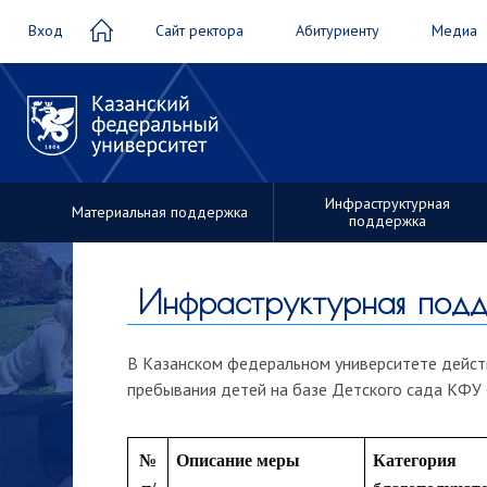
Вход
Сайт ректора
Абитуриенту
Медиа
Инфраструктурная
Материальная поддержка
поддержка
единое
окно
Инфраструктурная под
студ
В Казанском федеральном университете дейст
семьи
пребывания детей на базе Детского сада К
№
Описание меры
Категория