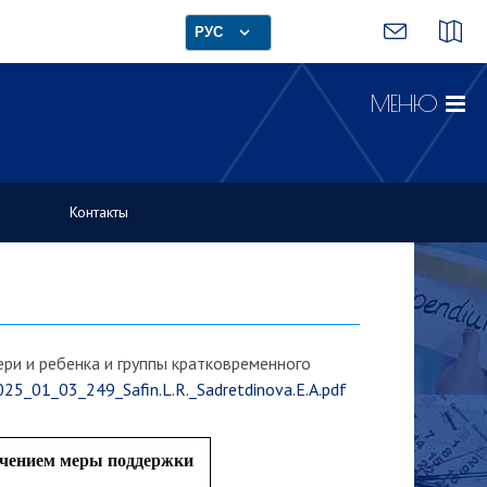
РУС
МЕНЮ
Контакты
и и ребенка и группы кратковременного
025_01_03_249_Safin.L.R._Sadretdinova.E.A.pdf
учением меры поддержки