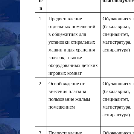
п/
благополучат
п
1.
Предоставление
Обучающиеся в
отдельных помещений
(бакалавриат,
в общежитиях для
специалитет,
установки стиральных
магистратура,
машин и для хранения
аспирантура)
колясок, а также
оборудованных детских
игровых комнат
2.
Освобождение от
Обучающиеся в
внесения платы за
(бакалавриат,
пользование жилым
специалитет,
помещением
магистратура,
аспирантура)
3.
Предоставление
Обучающиеся в