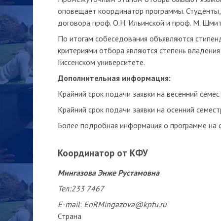
оповещает координатор программы. Студенты,
договора проф. О.Н. Ильинской и проф. М. Шми
По итогам собеседования объявляются стипенд
критериями отбора являются степень владения
Гиссенском университете.
Дополнительная информация:
Крайний срок подачи заявки на весенний семес
Крайний срок подачи заявки на осенний семестр
Более подробная информация о программе на 
Координатор от КФУ
Мингазова Энже Рустамовна
Тел:233 7467
E
-
mail
:
EnRMingazova@
kpfu
.
ru
Страна