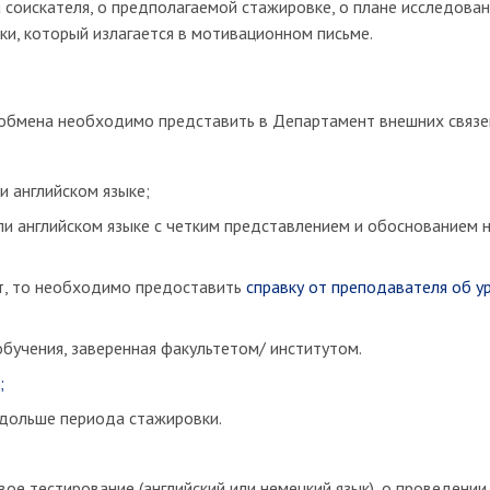
 соискателя, о предполагаемой стажировке, о плане исследован
и, который излагается в мотивационном письме.
х обмена необходимо представить в Департамент внешних связ
и английском языке;
ли английском языке с четким представлением и обоснованием 
ет, то необходимо предоставить
справку от преподавателя об у
обучения, заверенная факультетом/ институтом.
;
о дольше периода стажировки.
 тестирование (английский или немецкий язык), о проведении 