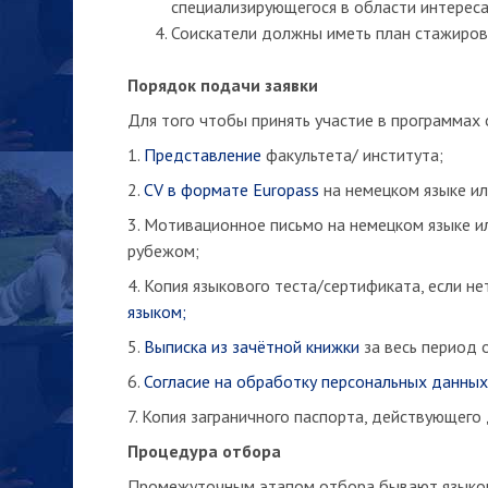
специализирующегося в области интереса
Соискатели должны иметь план стажировк
Порядок подачи заявки
Для того чтобы принять участие в программа
1.
Представление
факультета/ института;
2.
CV в формате Europass
на немецком языке ил
3. Мотивационное письмо на немецком языке и
рубежом;
4. Копия языкового теста/сертификата, если н
языком;
5.
Выписка из зачётной книжки
за весь период 
6.
Согласие на обработку персональных данных
7. Копия заграничного паспорта, действующег
Процедура отбора
Промежуточным этапом отбора бывают языковое