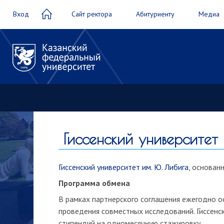
Вход
Сайт ректора
Абитуриенту
Медиа
Гиссенский университет
Гиссенский университет им. Ю. Либига
, основан
Программа обмена
В рамках партнерского соглашения ежегодно ос
проведения совместных исследований. Гиссенс
стипендий на одномесячную стажировку.