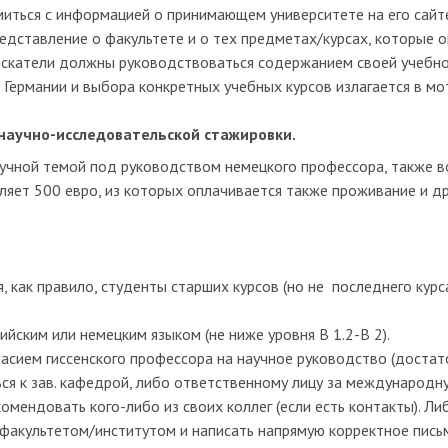
ться с информацией о принимающем университете на его сайте,
редставление о факультете и о тех предметах/курсах, которые
искатели должны руководствоваться содержанием своей учебн
Германии и выбора конкретных учебных курсов излагается в мо
научно-исследовательской стажировки.
аучной темой под руководством немецкого профессора, также 
ляет 500 евро, из которых оплачивается также проживание и др
 как правило, студенты старших курсов (но не последнего курс
йским или немецким языком (не ниже уровня B 1.2-В 2).
асием гиссенского профессора на научное руководство (достато
ься к зав. кафедрой, либо ответственному лицу за международн
омендовать кого-либо из своих коллег (если есть контакты). Л
 факультетом/институтом и написать напрямую корректное письм