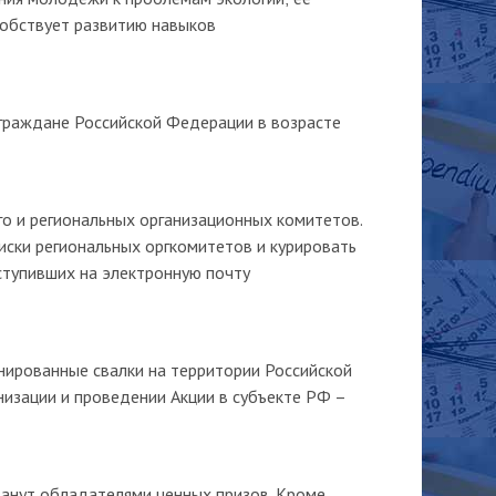
собствует развитию навыков
 граждане Российской Федерации в возрасте
го и региональных организационных комитетов.
иски региональных оргкомитетов и курировать
ступивших на электронную почту
нированные свалки на территории Российской
низации и проведении Акции в субъекте РФ –
танут обладателями ценных призов. Кроме