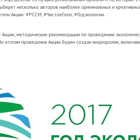
ыберет несколько авторов наиболее оригинальных и креативны
теги Акции: #РССМ, #ЧистоеСело, #Годэкологии.
е Акции, методические рекомендации по проведению экологиче
 По итогам проведения Акции буден создан видеоролик, включа