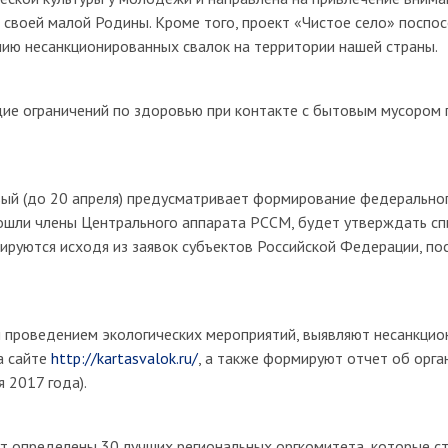
своей малой Родины. Кроме того, проект «Чистое село» поспо
ию несанкционированных свалок на территории нашей страны.
щие ограничений по здоровью при контакте с бытовым мусором
рвый (до 20 апреля) предусматривает формирование федерально
ошли члены Центрального аппарата РССМ, будет утверждать сп
ируются исходя из заявок субъектов Российской Федерации, по
 проведением экологических мероприятий, выявляют несанкцио
а сайте
http://kartasvalok.ru/
, а также формируют отчет об орга
 2017 года).
т определены 30 лучших региональных оргкомитета, которые с