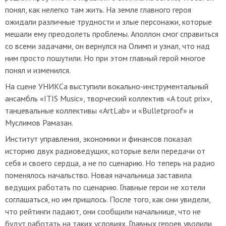
понял, как нелегко там жить. На земле главного героя
ожидали различные трудности и злые персонажи, которые
мешали ему преодолеть проблемы. Аполлон смог справиться
со всеми задачами, он вернулся на Олимп и узнал, что над
ним просто пошутили. Но при этом главный герой многое
понял и изменился.
На сцене УНИКСа выступили
в
окально-инструментальный
ансамбль «ITIS Music»
, творческий коллектив «A tout prix»,
танцевальные коллективы «ArtLab» и «Bulletproof» и
Муслимов Рамазан.
Институт управления, экономики и финансов показал
историю двух радиоведущих, которые вели передачи от
себя и своего сердца, а не по сценарию. Но теперь на радио
поменялось начальство. Новая начальница заставила
ведущих работать по сценарию. Главные герои не хотели
соглашаться, но им пришлось. После того, как они увидели,
что рейтинги падают, они сообщили начальнице, что не
будут работать на таких условиях. Главных героев уволили,