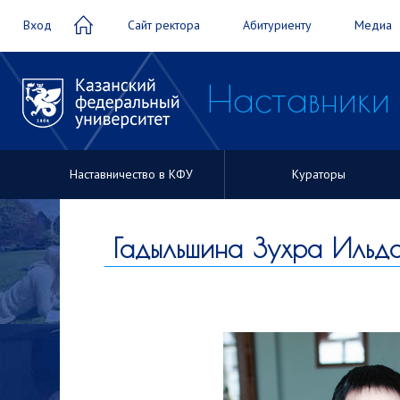
Вход
Сайт ректора
Абитуриенту
Медиа
Наставники 
Наставничество в КФУ
Кураторы
Наставники
студентов
Гадыльшина Зухра Ильд