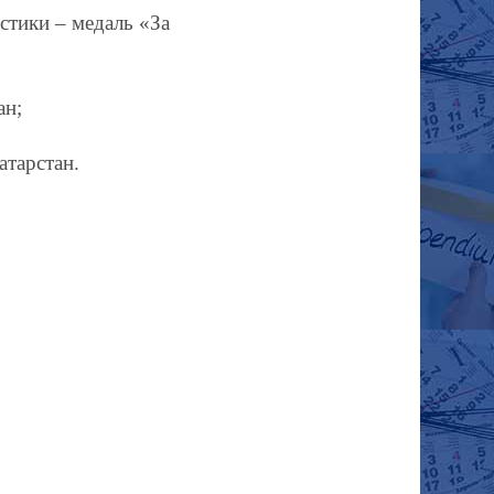
стики – медаль «За
ан;
атарстан.