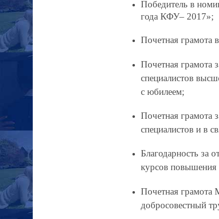
Победитель в номи
года КФУ– 2017»;
Почетная грамота в
Почетная грамота з
специалистов высше
с юбилеем;
Почетная грамота 
специалистов и в с
Благодарность за о
курсов повышения 
Почетная грамота М
добросовестный тру