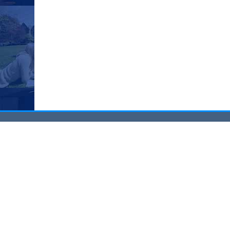
Казанский федеральный университет
Адрес: 420008, Казань, ул. Кремлевская, 18.
Телефон: (843) 233-71-09
Факс: (843) 292-44-48
Версия для слабовидящих
Фирменный стиль